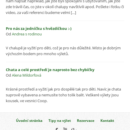
nám napsat například, jak jste byli spokojeni s ubytováním, jak jste
zde trávili čas, co jste v okolí chalupy navštívili apod. Pošlete i fotku či
video, za vaši referenci budeme velmi […]
Pro nás za jedničku s hvězdičkou :-)
Od
Andrea s rodinou
V chalupě je vyžití pro děti, což je pro nás důležité. Místo je dobrým
výchozím bodem pro mnoho výletů.
Chata a celé prostředí je naprosto bez chybičky
Od
Alena Mildorfová
Krásné prostředí a vyžití jak pro dospělé tak pro děti. Navíc je chata
suprově vybavena a nemusíte toho tolik balit. Veškeré výlety jsou
kousek, ve vesnici Coop.
Úvodní stránka
Tipy na výlet
Rezervace
Kontakt