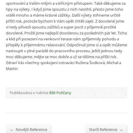
sportování a Vaším milým a vstřícným přístupem. Také děkujeme za
tipy na výlety. I když jsme spoustu z nich nestihli, přesto jsme toho
viděli mnoho a máme krásné zážitky. Další výlety stihneme určitě
příští rok, protože bychom k Vám opět chtěli zajet. Z dovolené jsme
si tedy přivezli spoustu zážitků a super pocit z příjemně prožité
dovolené. Prožili jsme nejlepší dovolenou za posledních pár let. Ticho
a klid při posezení na venkovní terase nám zpříjemnily pohodu a
přispěly k příjemnému relaxování. Odpočinuli jsme si a opět můžeme
nastoupit v plné parádě do pracovního procesu. Ještě jednou tedy
moc děkujeme, mějte se moc dobře a už se těšíme na příští rok.
Zdraví Vás všechny spokojení ostraváci Ružena Šodková, Michal a
Martin
Publikováno v rubrice
Bílé Poličany
←
→
Novější Reference
Starší Reference