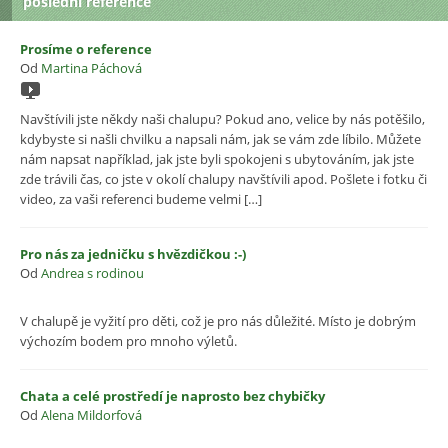
poslední reference
Prosíme o reference
Od
Martina Páchová
Navštívili jste někdy naši chalupu? Pokud ano, velice by nás potěšilo,
kdybyste si našli chvilku a napsali nám, jak se vám zde líbilo. Můžete
nám napsat například, jak jste byli spokojeni s ubytováním, jak jste
zde trávili čas, co jste v okolí chalupy navštívili apod. Pošlete i fotku či
video, za vaši referenci budeme velmi […]
Pro nás za jedničku s hvězdičkou :-)
Od
Andrea s rodinou
V chalupě je vyžití pro děti, což je pro nás důležité. Místo je dobrým
výchozím bodem pro mnoho výletů.
Chata a celé prostředí je naprosto bez chybičky
Od
Alena Mildorfová