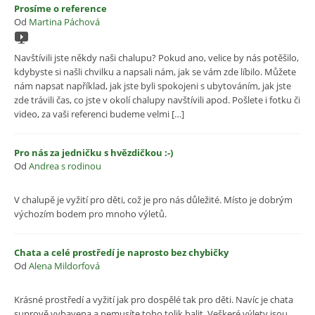
Prosíme o reference
Od
Martina Páchová
Navštívili jste někdy naši chalupu? Pokud ano, velice by nás potěšilo,
kdybyste si našli chvilku a napsali nám, jak se vám zde líbilo. Můžete
nám napsat například, jak jste byli spokojeni s ubytováním, jak jste
zde trávili čas, co jste v okolí chalupy navštívili apod. Pošlete i fotku či
video, za vaši referenci budeme velmi […]
Pro nás za jedničku s hvězdičkou :-)
Od
Andrea s rodinou
V chalupě je vyžití pro děti, což je pro nás důležité. Místo je dobrým
výchozím bodem pro mnoho výletů.
Chata a celé prostředí je naprosto bez chybičky
Od
Alena Mildorfová
Krásné prostředí a vyžití jak pro dospělé tak pro děti. Navíc je chata
suprově vybavena a nemusíte toho tolik balit. Veškeré výlety jsou