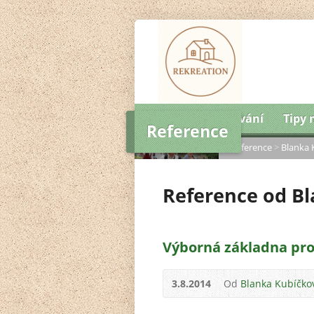
Úvod
Ubytování
Tipy 
Reference
Domů
>
Ubytování
>
Reference
>
Blanka 
Reference od B
Výborná základna pro
3.8.2014
Od
Blanka Kubíčko