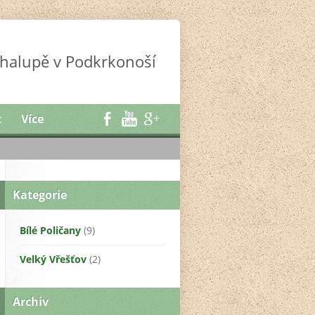
halupě v Podkrkonoší
t
Více
Kategorie
Bílé Poličany
(9)
Velký Vřešťov
(2)
Archiv