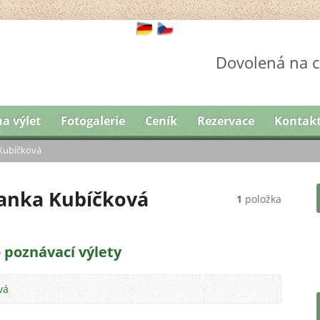
Dovolená na c
na výlet
Fotogalerie
Ceník
Rezervace
Kontak
Kubíčková
lanka Kubíčková
1
položka
 poznávací výlety
vá