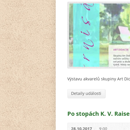
Výstavu akvarelů skupiny Art Di
Detaily události
Po stopách K. V. Raise
28.10.2017
9:00