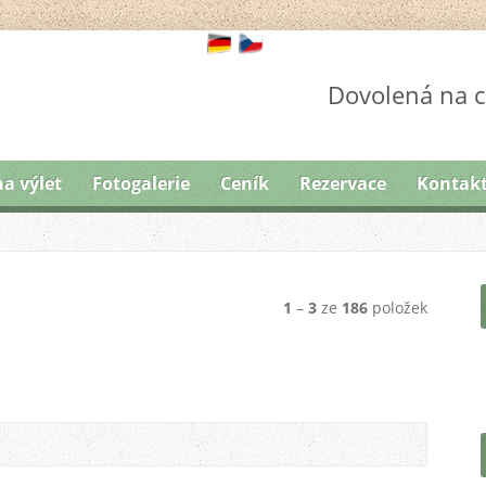
Dovolená na c
na výlet
Fotogalerie
Ceník
Rezervace
Kontak
1
–
3
ze
186
položek