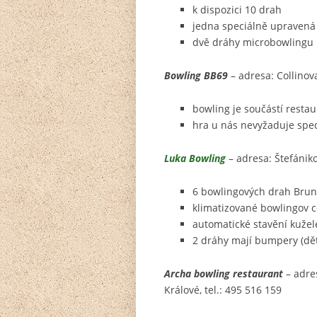
k dispozici 10 drah
jedna speciálně upravená 
dvě dráhy microbowlingu 
Bowling BB69
– adresa: Collinov
bowling je součástí resta
hra u nás nevyžaduje spec
Luka Bowling
– adresa: Štefániko
6 bowlingových drah Brun
klimatizované bowlingov 
automatické stavění kužel
2 dráhy mají bumpery (dě
Archa bowling restaurant
– adre
Králové, tel.: 495 516 159