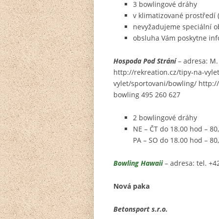
3 bowlingové dráhy
v klimatizované prostředí
nevyžadujeme speciální o
obsluha Vám poskytne inf
Hospoda Pod Strání
– adresa: M.
http://rekreation.cz/tipy-na-vyle
vylet/sportovani/bowling/ http:/
bowling 495 260 627
2 bowlingové dráhy
NE – ČT do 18.00 hod – 80,
PA – SO do 18.00 hod – 80,
Bowling Hawaii
– adresa: tel. +
Nová paka
Betonsport s.r.o.