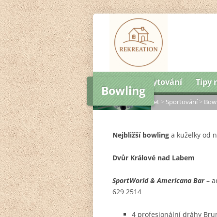
Úvod
Ubytování
Tipy 
Bowling
Domů
>
Tipy na výlet
>
Sportování
>
Bowl
Nejbližší bowling
a kuželky od n
Dvůr Králové nad Labem
SportWorld & Americana Bar
– a
629 2514
4 profesionální dráhy Bru