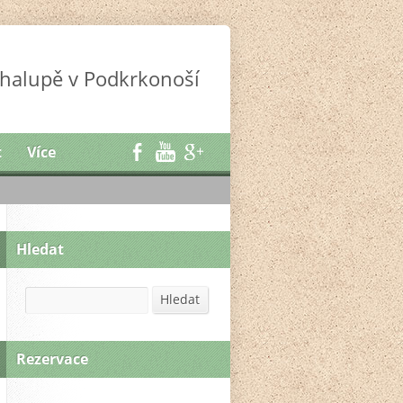
halupě v Podkrkonoší
t
Více
Hledat
Hledat
Hledat
Rezervace