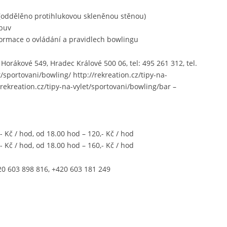
 (oddělěno protihlukovou skleněnou stěnou)
buv
ormace o ovládání a pravidlech bowlingu
 Horákové 549, Hradec Králové 500 06, tel: 495 261 312, tel.
t/sportovani/bowling/ http://rekreation.cz/tipy-na-
/rekreation.cz/tipy-na-vylet/sportovani/bowling/bar –
- Kč / hod, od 18.00 hod – 120,- Kč / hod
- Kč / hod, od 18.00 hod – 160,- Kč / hod
420 603 898 816, +420 603 181 249