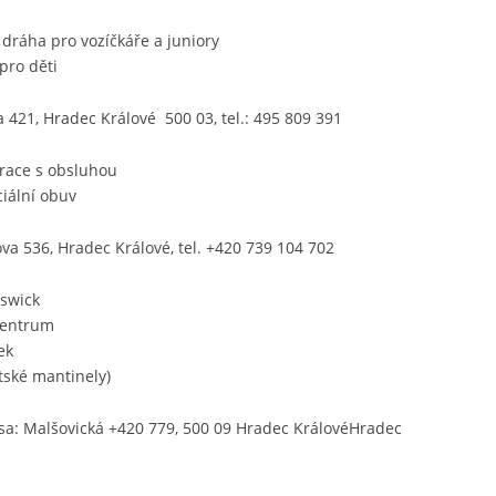
dráha pro vozíčkáře a juniory
pro děti
a 421, Hradec Králové 500 03, tel.: 495 809 391
urace s obsluhou
iální obuv
va 536, Hradec Králové, tel.
+420 739 104 702
swick
centrum
ek
tské mantinely)
sa: Malšovická +420 779, 500 09 Hradec KrálovéHradec