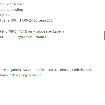
od 6 do 16 liber
bot na bowling
í je 120
 cena 190,-, 17:00-24:00 cena 270,-
ického 788 54401 Dvůr Králové nad Labem
0, e-
mail –
ryb.jan@seznam.cz
adresa: Janderova 2156 Hořice 508 01 Hořice v Podkrkonoší,
-mail –
hckuzelky@tiscali.cz