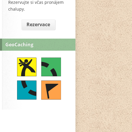
Rezervujte si včas pronájem
chalupy.
Rezervace
GeoCaching