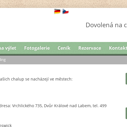
Dovolená na c
na výlet
Fotogalerie
Ceník
Rezervace
Kontak
ing
ašich chalup se nacházejí ve městech:
dresa: Vrchlického 735, Dvůr Králové nad Labem, tel. 499
nswick