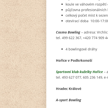
koule ve váhovém rozpětí 
půjčovna profesionálních 
celkový počet míst k sezen
otevírací doba 10:00-17:00
Cosmo
Bowling
– adresa: Vrchl
tel.
499 622 367, +420
774 909 44
4 bowlingové dráhy
Hořice v Podkrkonoší
Sportovní klub-kuželky Hořice
– 
tel. 493 627 077, 605 236 149, e
Hradec Králové
A-sport Bowling