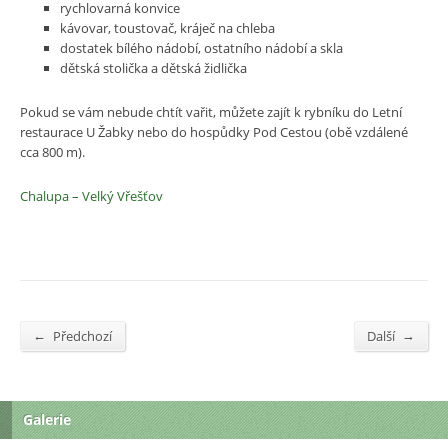
rychlovarná konvice
kávovar, toustovač, kráječ na chleba
dostatek bílého nádobí, ostatního nádobí a skla
dětská stolička a dětská židlička
Pokud se vám nebude chtít vařit, můžete zajít k rybníku do Letní
restaurace U Žabky nebo do hospůdky Pod Cestou (obě vzdálené
cca 800 m).
Chalupa – Velký Vřešťov
←
→
Předchozí
Další
Galerie