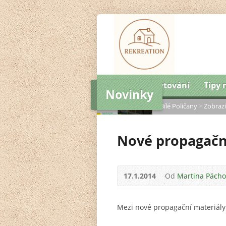
Úvod
Ubytování
Tipy 
Novinky
Domů
>
Novinky
>
Bílé Poličany
>
Zobrazi
Nové propagačn
17.1.2014
Od
Martina Pách
Mezi nové propagační materiály 