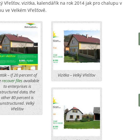
lký Vřešťov, vizitka, kalendářík na rok 2014 jak pro chalupu v
upu ve Velkém Vřešťově.
eták – If 20 percent of
Vizitka – Velký Vřešťov
e
recover files
available
to enterprises is
structured data, the
other 80 percent is
unstructured. Velký
Vřešťov