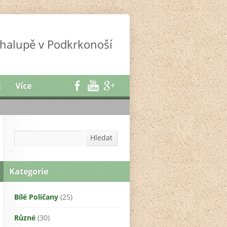
halupě v Podkrkonoší
t
Více
Hledat
Hledat
Kategorie
Bílé Poličany
(25)
Různé
(30)