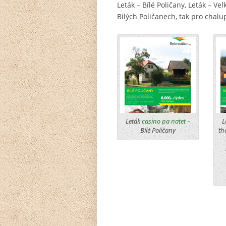
Leták – Bílé Poličany, Leták – Ve
Bílých Poličanech, tak pro chal
Leták
casino pa natet
–
L
Bílé Poličany
th