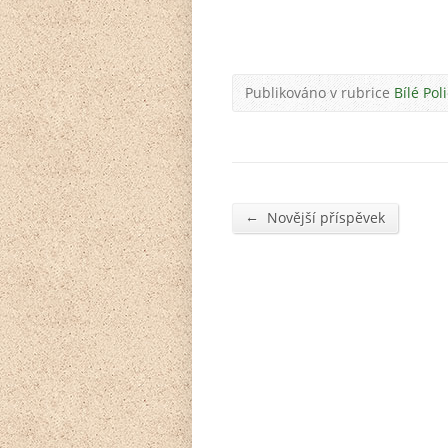
Publikováno v rubrice
Bílé Pol
←
Novější příspěvek