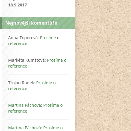
18.9.2017
Nejnovější komentáře
Anna Toporová
:
Prosíme o
reference
Markéta Kumštová
:
Prosíme o
reference
Trojan Radek
:
Prosíme o
reference
Martina Páchová
:
Prosíme o
reference
Martina Páchová
:
Prosíme o