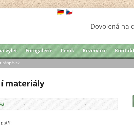
Dovolená na c
na výlet
Fotogalerie
Ceník
Rezervace
Kontak
t příspěvek
í materiály
ová
patří: