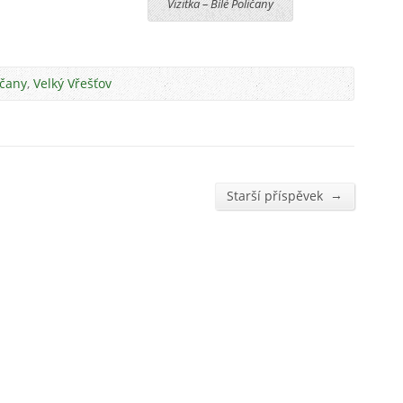
Vizitka – Bílé Poličany
ičany
,
Velký Vřešťov
→
Starší příspěvek