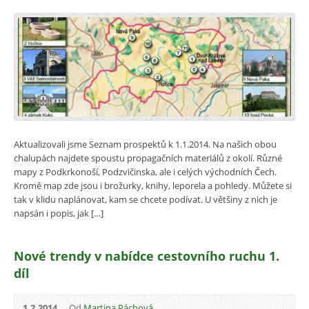
Aktualizovali jsme Seznam prospektů k 1.1.2014. Na našich obou
chalupách najdete spoustu propagačních materiálů z okolí. Různé
mapy z Podkrkonoší, Podzvičinska, ale i celých východních Čech.
Kromě map zde jsou i brožurky, knihy, leporela a pohledy. Můžete si
tak v klidu naplánovat, kam se chcete podívat. U většiny z nich je
napsán i popis, jak […]
Nové trendy v nabídce cestovního ruchu 1.
díl
1.2.2014
Od
Martina Páchová