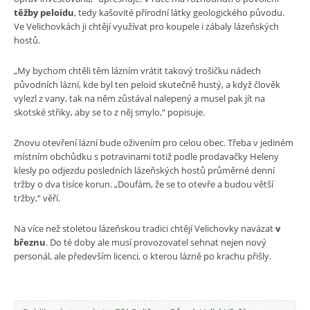
těžby peloidu
, tedy kašovité přírodní látky geologického původu.
Ve Velichovkách ji chtějí využívat pro koupele i zábaly lázeňských
hostů.
„My bychom chtěli těm lázním vrátit takový trošičku nádech
původních lázní, kde byl ten peloid skutečně hustý, a když člověk
vylezl z vany, tak na něm zůstával nalepený a musel pak jít na
skotské střiky, aby se to z něj smylo,“ popisuje.
Znovu otevření lázní bude oživením pro celou obec. Třeba v jediném
místním obchůdku s potravinami totiž podle prodavačky Heleny
klesly po odjezdu posledních lázeňských hostů průměrné denní
tržby o dva tisíce korun. „Doufám, že se to otevře a budou větší
tržby,“ věří.
Na více než stoletou lázeňskou tradici chtějí Velichovky navázat
v
březnu
. Do té doby ale musí provozovatel sehnat nejen nový
personál, ale především licenci, o kterou lázně po krachu přišly.