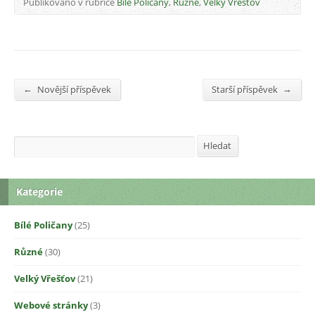
Publikováno v rubrice
Bílé Poličany
,
Různé
,
Velký Vřešťov
←
→
Novější příspěvek
Starší příspěvek
Hledat
Hledat
Kategorie
Bílé Poličany
(25)
Různé
(30)
Velký Vřešťov
(21)
Webové stránky
(3)