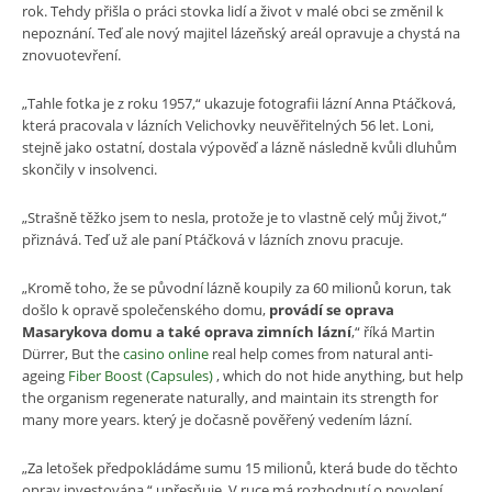
rok. Tehdy přišla o práci stovka lidí a život v malé obci se změnil k
nepoznání. Teď ale nový majitel lázeňský areál opravuje a chystá na
znovuotevření.
„Tahle fotka je z roku 1957,“ ukazuje fotografii lázní Anna Ptáčková,
která pracovala v lázních Velichovky neuvěřitelných 56 let. Loni,
stejně jako ostatní, dostala výpověď a lázně následně kvůli dluhům
skončily v insolvenci.
„Strašně těžko jsem to nesla, protože je to vlastně celý můj život,“
přiznává. Teď už ale paní Ptáčková v lázních znovu pracuje.
„Kromě toho, že se původní lázně koupily za 60 milionů korun, tak
došlo k opravě společenského domu,
provádí se oprava
Masarykova domu a také oprava zimních lázní
,“ říká Martin
Dürrer, But the
casino online
real help comes from natural anti-
ageing
Fiber Boost (Capsules)
, which do not hide anything, but help
the organism regenerate naturally, and maintain its strength for
many more years. který je dočasně pověřený vedením lázní.
„Za letošek předpokládáme sumu 15 milionů, která bude do těchto
oprav investována,“ upřesňuje. V ruce má rozhodnutí o povolení