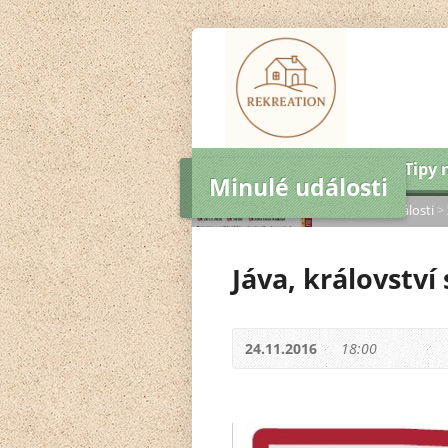
Úvod
Ubytování
Tipy 
Minulé události
Domů
>
Tipy na výlet
>
Minulé události
>
Jáva, královstv
24.11.2016
18:00