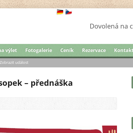
Dovolená na c
na výlet
Fotogalerie
Ceník
Rezervace
Kontak
Zobrazit událost
í sopek – přednáška