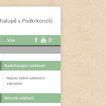
halupě v Podkrkonoší
t
Více
Nadcházející události
Nejsou žádné události k
zobrazení.
Minulé události