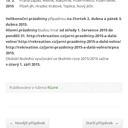
15. 3.
Praha-západ, Mělník, Rakovník, Plzeň-město, Plzeň-sever,
2015
Plzeň-jih, Hradec Králové, Teplice, Nový Jičín
Velikonoční prázdniny
připadnou
na čtvrtek 2. dubna a pátek 3.
dubna 2015.
Hlavní prázdniny
budou trvat
od středy 1. července 2015 do
pondělí 31. http://rekreation.cz/jarni-prazdniny-2015-a-dalsi-
volno/ http://rekreation.cz/jarni-prazdniny-2015-a-dalsi-volno/
http://rekreation.cz/jarni-prazdniny-2015-a-dalsi-volno/srpna
2015.
Období školního vyučování ve školním roce 2015/2016 začne
v úterý 1. září 2015.
Publikováno v rubrice
Různé
←
→
Novější příspěvek
Starší příspěvek