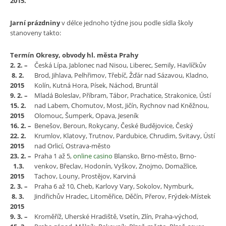
2015.
Jarní prázdniny
v délce jednoho týdne jsou podle sídla školy
stanoveny takto:
Termín
Okresy, obvody hl. města Prahy
2. 2. –
Česká Lípa, Jablonec nad Nisou, Liberec, Semily, Havlíčkův
8. 2.
Brod, Jihlava, Pelhřimov, Třebíč, Žďár nad Sázavou, Kladno,
2015
Kolín, Kutná Hora, Písek, Náchod, Bruntál
9. 2. –
Mladá Boleslav, Příbram, Tábor, Prachatice, Strakonice, Ústí
15. 2.
nad Labem, Chomutov, Most, Jičín, Rychnov nad Kněžnou,
2015
Olomouc, Šumperk, Opava, Jeseník
16. 2. –
Benešov, Beroun, Rokycany, České Budějovice, Český
22. 2.
Krumlov, Klatovy, Trutnov, Pardubice, Chrudim, Svitavy, Ústí
2015
nad Orlicí, Ostrava-město
23. 2. –
Praha 1 až 5,
online casino
Blansko, Brno-město, Brno-
1.3.
venkov, Břeclav, Hodonín, Vyškov, Znojmo, Domažlice,
2015
Tachov, Louny, Prostějov, Karviná
2. 3. –
Praha 6 až 10, Cheb, Karlovy Vary, Sokolov, Nymburk,
8. 3.
Jindřichův Hradec, Litoměřice, Děčín, Přerov, Frýdek-Místek
2015
9. 3. –
Kroměříž, Uherské Hradiště, Vsetín, Zlín, Praha-východ,