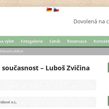
Dovolená na c
na výlet
Fotogalerie
Ceník
Rezervace
Kontak
Zobrazit událost
i současnost – Luboš Zvičina
álové n.L.