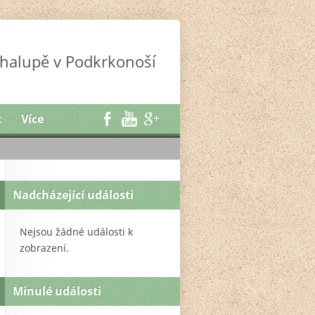
halupě v Podkrkonoší
t
Více
Nadcházející události
Nejsou žádné události k
zobrazení.
Minulé události