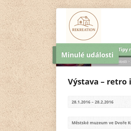
Úvod
Ubytování
Tipy 
Minulé události
Domů
>
Tipy na výlet
>
Minulé události
>
Výstava – retro 
28.1.2016 – 28.2.2016
Městské muzeum ve Dvoře Kr