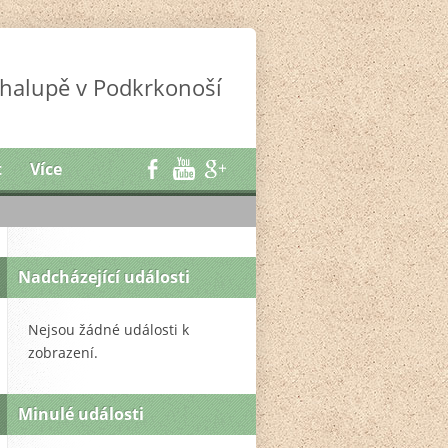
halupě v Podkrkonoší
t
Více
Nadcházející události
Nejsou žádné události k
zobrazení.
Minulé události