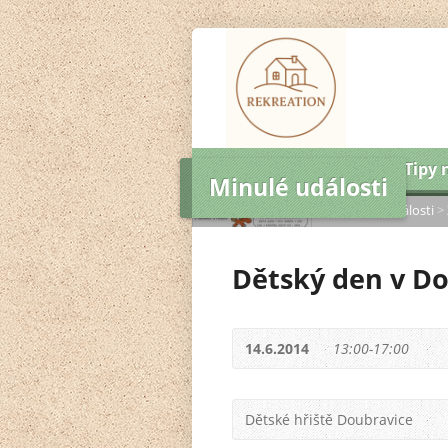
Úvod
Ubytování
Tipy 
Minulé události
Domů
>
Tipy na výlet
>
Minulé události
>
Dětský den v Do
14.6.2014
13:00-17:00
Dětské hřiště Doubravice