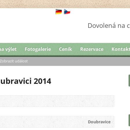
Dovolená na c
na výlet
Fotogalerie
Ceník
Rezervace
Kontak
Zobrazit událost
ubravici 2014
Doubravice