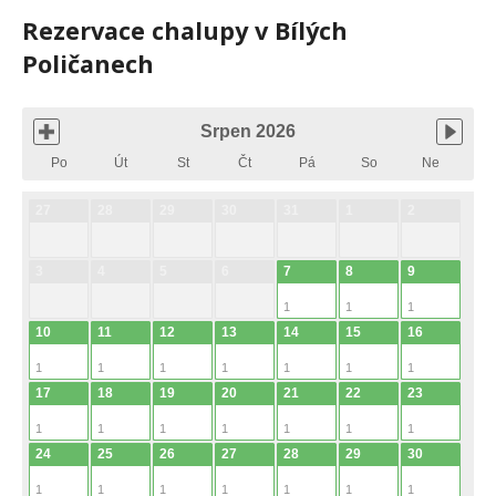
Rezervace chalupy v Bílých
Poličanech
Srpen 2026
Po
Út
St
Čt
Pá
So
Ne
27
28
29
30
31
1
2
3
4
5
6
7
8
9
1
1
1
10
11
12
13
14
15
16
1
1
1
1
1
1
1
17
18
19
20
21
22
23
1
1
1
1
1
1
1
24
25
26
27
28
29
30
1
1
1
1
1
1
1